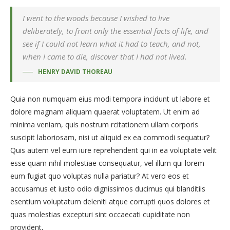
I went to the woods because I wished to live
deliberately, to front only the essential facts of life, and
see if I could not learn what it had to teach, and not,
when I came to die, discover that I had not lived.
HENRY DAVID THOREAU
Quia non numquam eius modi tempora incidunt ut labore et
dolore magnam aliquam quaerat voluptatem. Ut enim ad
minima veniam, quis nostrum rcitationem ullam corporis
suscipit laboriosam, nisi ut aliquid ex ea commodi sequatur?
Quis autem vel eum iure reprehenderit qui in ea voluptate velit
esse quam nihil molestiae consequatur, vel illum qui lorem
eum fugiat quo voluptas nulla pariatur? At vero eos et
accusamus et iusto odio dignissimos ducimus qui blanditiis
esentium voluptatum deleniti atque corrupti quos dolores et
quas molestias excepturi sint occaecati cupiditate non
provident,